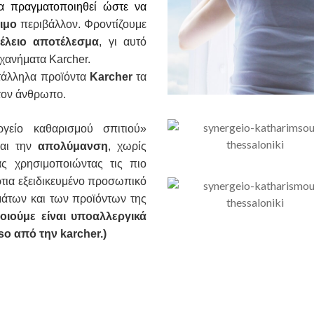
α πραγματοποιηθεί ώστε να
ιμο
περιβάλλον. Φροντίζουμε
τέλειο αποτέλεσμα
, γι αυτό
ηχανήματα Karcher.
ατάλληλα προϊόντα
Karcher
τα
τον άνθρωπο.
είο καθαρισμού σπιτιού»
και την
απολύμανση
, χωρίς
ς χρησιμοποιώντας τις πιο
τια εξειδικευμένο προσωπικό
μάτων και των προϊόντων της
ιούμε είναι υποαλλεργικά
so από την karcher.)