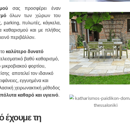
μού
σας προσφέρει έναν
σμό
όλων των χώρων του
, parking, πυλωτές, κάγκελα,
α καθαρισμού και με πλήθος
ιεινό περιβάλλον.
 το
καλύτερο δυνατό
ελεσματικό βαθύ καθαρισμό,
μικροβιακού φορτίου,
σης αποτελεί τον ιδανικό
ιφάνειες, εγγυημένα και
 κλασική χειρωνακτική μέθοδος
όλυτα καθαρό και υγιεινό
.
ό έχουμε τη