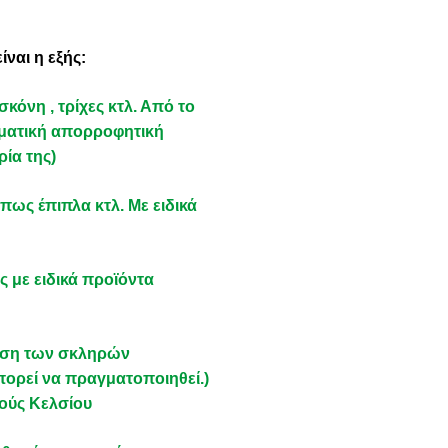
ναι η εξής:
όνη , τρίχες κτλ. Από το
λματική απορροφητική
ία της)
πως έπιπλα κτλ. Με ειδικά
 με ειδικά προϊόντα
νση των σκληρών
ορεί να πραγματοποιηθεί.)
μούς Κελσίου