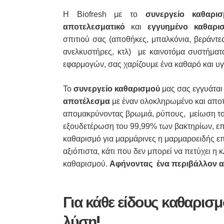
Η Biofresh με το
συνεργείο καθαρισ
αποτελεσματικό
και
εγγυημένο καθαρι
σπιτιού σας (αποθήκες, μπαλκόνια, βεράντες
ανελκυστήρες, κτλ) με καινοτόμα συστήματ
εφαρμογών, σας χαρίζουμε ένα καθαρό και υγ
Το
συνεργείο καθαρισμού
μας σας εγγυάται
αποτέλεσμα
με έναν ολοκληρωμένο και αποτ
απομακρύνοντας βρωμιά, ρύπους, μείωση το 
εξουδετέρωση του 99,99% των βακτηρίων, επί
καθαρισμό για μαρμάρινες η μαρμαροειδής επ
αξιόπιστα, κάτι που δεν μπορεί να πετύχει η
καθαρισμού.
Αφήνοντας ένα περιβάλλον απ
Για κάθε είδους καθαρισμ
λύση!