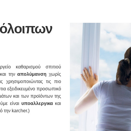
πόλοιπων
είο καθαρισμού σπιτιού
και την
απολύμανση
χωρίς
 χρησιμοποιώντας τις πιο
τια εξειδικευμένο προσωπικό
μάτων και των προϊόντων της
ούμε είναι
υποαλλεργικα
και
ό την karcher.)