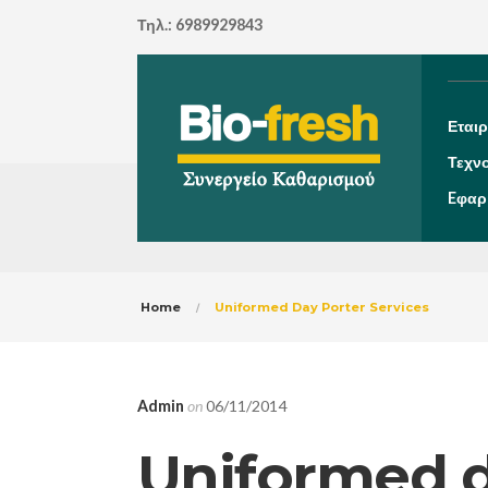
Τηλ.: 6989929843
Εταιρ
Τεχν
Eφαρ
Home
Uniformed Day Porter Services
Admin
on
06/11/2014
Uniformed d