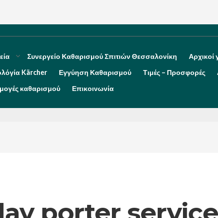
εία
Συνεργείο Καθαρισμού Σπιτιών Θεσσαλονίκη
Αρχικοί 
ολόγία Kärcher
Εγγύηση Καθαρισμού
Τιμές – Προσφορές
μογές καθαρισμού
Επικοινωνία
ay porter service