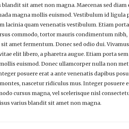
 blandit sit amet non magna. Maecenas sed diam eg
ada magna mollis euismod. Vestibulum id ligula p
em lacinia quam venenatis vestibulum. Etiam por
cursus commodo, tortor mauris condimentum nibh,
s sit amet fermentum. Donec sed odio dui. Vivamus 
 vitae elit libero, a pharetra augue. Etiam porta 
llis euismod. Donec ullamcorper nulla non metus 
. Integer posuere erat a ante venenatis dapibus pos
montes, nascetur ridiculus mus. Integer posuere e
modo cursus magna, vel scelerisque nisl consectetu
sus varius blandit sit amet non magna.